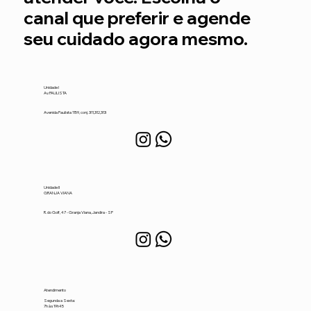
canal que preferir e agende
seu cuidado agora mesmo.
Unidade I
Av. PAULISTA
Avenida Paulista 1159, conj. 311,312,313
Unidade II
GRANJA VIANA
R. do Golf, 47 - Granja Viana, Jandira - SP
Atendimento
Segunda a Sexta:
7h às 19h45