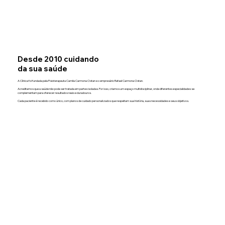
Desde 2010 cuidando
da sua saúde
A Clínica foi fundada pela Fisioterapeuta Camila Carmona Ostan e o empresário Rafael Carmona Ostan.
Acreditamos que a saúde não pode ser tratada em partes isoladas. Por isso, criamos um espaço multidisciplinar, onde diferentes especialidades se
complementam para oferecer resultados reais e duradouros.
Cada paciente é recebido como único, com planos de cuidado personalizados que respeitam sua história, suas necessidades e seus objetivos.