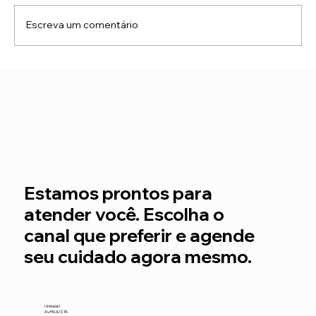
Escreva um comentário
Pilates: quando bem aplicado, é um
ótimo trabalho de força e alinhamento
postural
Estamos prontos para
atender você.
Escolha o
canal que preferir e agende
seu cuidado agora mesmo.
Unidade I
Av. PAULISTA