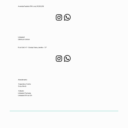
Avenida Paulista 1159, conj. 311,312,313
Unidade II
GRANJA VIANA
R. do Golf, 47 - Granja Viana, Jandira - SP
Atendimento
Segunda a Sexta:
7h às 19h45
​Sábado:
Unidade I: Fechada
Unidade II: 8h às 12h