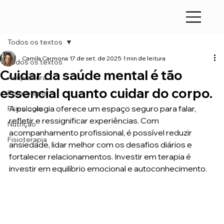
Todos os textos
Camila Carmona
17 de set. de 2025
1 min de leitura
Todos os textos
Cuidar da saúde mental é tão
Acupuntura
essencial quanto cuidar do corpo.
Fisioterapia
A psicologia oferece um espaço seguro para falar, 
Psicologia
refletir e ressignificar experiências. Com 
Nutrição
acompanhamento profissional, é possível reduzir 
Fisioterapia
ansiedade, lidar melhor com os desafios diários e 
fortalecer relacionamentos. Investir em terapia é 
investir em equilíbrio emocional e autoconhecimento.